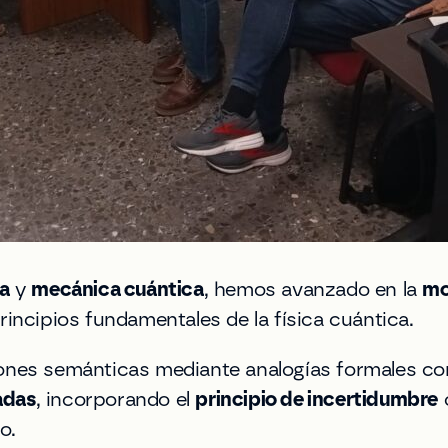
ca
y
mecánica cuántica
, hemos avanzado en la
mo
incipios fundamentales de la física cuántica.
laciones semánticas mediante analogías formales c
adas
, incorporando el
principio de incertidumbre
c
o.